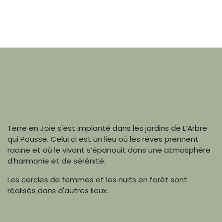
Terre en Joie s'est implanté dans les jardins de L’Arbre
qui Pousse. Celui ci est un lieu où les rêves prennent
racine et où le vivant s’épanouit dans une atmosphère
d’harmonie et de sérénité.
Les cercles de femmes et les nuits en forêt sont
réalisés dans d'autres lieux.