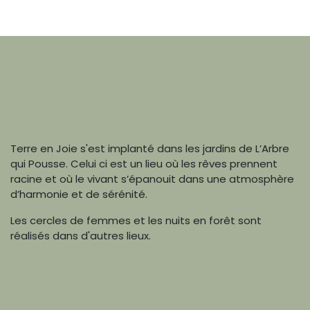
Terre en Joie s'est implanté dans les jardins de L’Arbre
qui Pousse. Celui ci est un lieu où les rêves prennent
racine et où le vivant s’épanouit dans une atmosphère
d’harmonie et de sérénité.
Les cercles de femmes et les nuits en forêt sont
réalisés dans d'autres lieux.