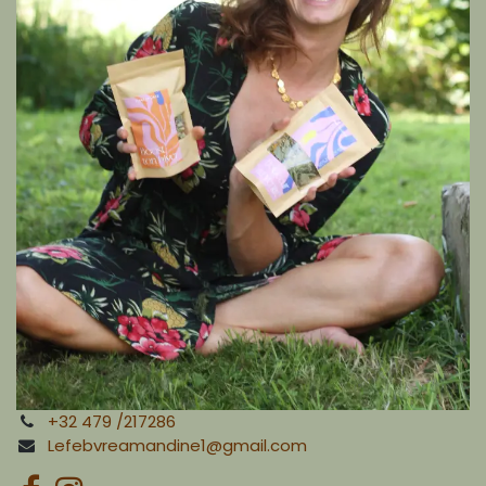
+32 479 /217286
Lefebvreamandine1@gmail.com