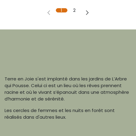
1
2
Terre en Joie s'est implanté dans les jardins de L’Arbre
qui Pousse. Celui ci est un lieu où les rêves prennent
racine et où le vivant s’épanouit dans une atmosphère
d’harmonie et de sérénité.
Les cercles de femmes et les nuits en forêt sont
réalisés dans d'autres lieux.