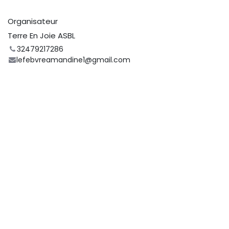
Organisateur
Terre En Joie ASBL
32479217286
lefebvreamandine1@gmail.com