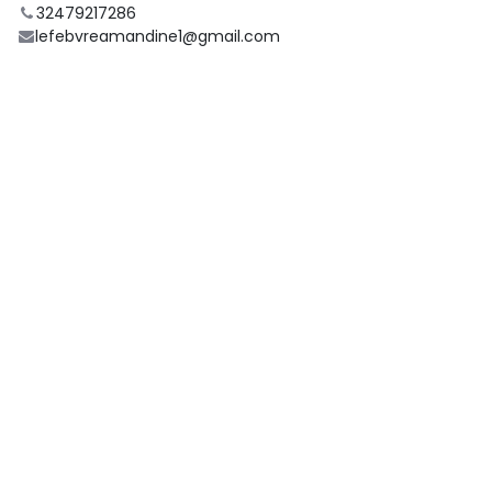
32479217286
lefebvreamandine1@gmail.com