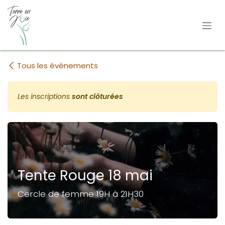
Se rendre au contenu
Tous les événements
Les inscriptions
sont clôturées
Tente Rouge 18 mai
Cercle de femme 19H à 21H30