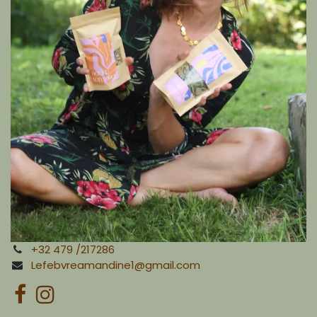
+32 479 /217286
Lefebvreamandine1@gmail.com