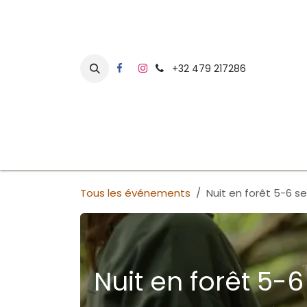
Se rendre au contenu
+32 479 217286
Accueil
Agenda
Plantes Médicinales
Ri
Tous les événements
Nuit en forêt 5-6 
Nuit en forêt 5