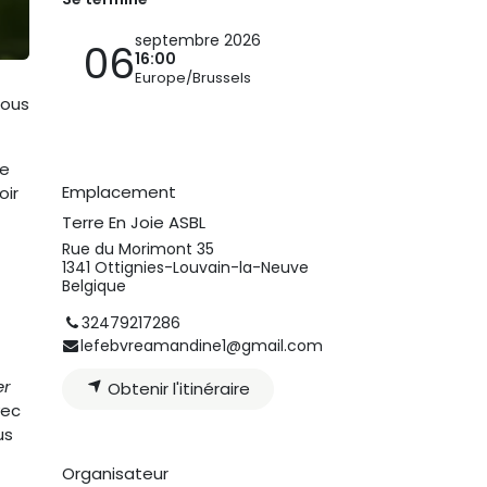
septembre 2026
06
16:00
Europe/Brussels
nous
je
Emplacement
oir
Terre En Joie ASBL
Rue du Morimont 35
1341 Ottignies-Louvain-la-Neuve
Belgique
32479217286
lefebvreamandine1@gmail.com
er
Obtenir l'itinéraire
vec
us
Organisateur