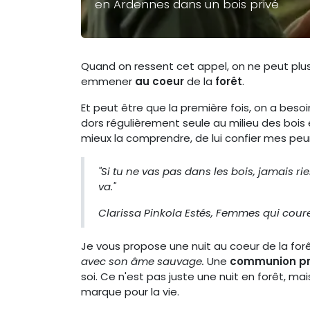
en Ardennes dans un bois privé
Quand on ressent cet appel, on ne peut plus l
emmener
au coeur
de la
forêt
.
Et peut être que la première fois, on a beso
dors régulièrement seule au milieu des bois 
mieux la comprendre, de lui confier mes peurs
"Si tu ne vas pas dans les bois, jamais r
va."
Clarissa Pinkola Estés,
Femmes qui coure
Je vous propose une nuit au coeur de la for
avec son âme sauvage.
Une
communion pro
soi. Ce n'est pas juste une nuit en forêt, ma
marque pour la vie.