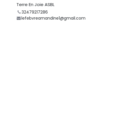
Terre En Joie ASBL
32479217286
lefebvreamandine1@gmail.com