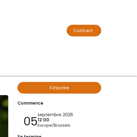
Contact
t
Boutique
Contact
À propos
Événements
Rendez-vo
S'inscrire
Commence
septembre 2026
05
12:00
Europe/Brussels
Se termine