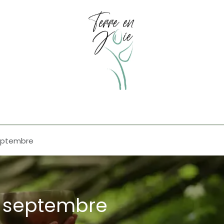
tuels/ Atelier individuel
Cercle de Femmes
Nuit en forê
septembre
-6 septembre