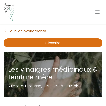
Se rendre au contenu
Tous les événements
S'inscrire
Les vinaigres médicinaux &
teinture mère
Arbre qui Pousse, tiers lieu à Ottignies.