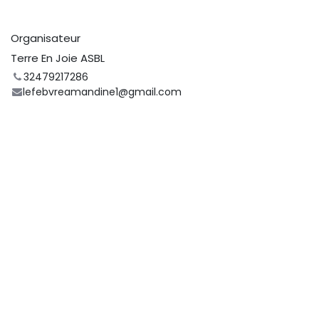
Organisateur
Terre En Joie ASBL
32479217286
lefebvreamandine1@gmail.com